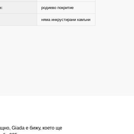
е:
родиево покритие
няма инкрустирани камъни
щно, Giada е бижу, което ще