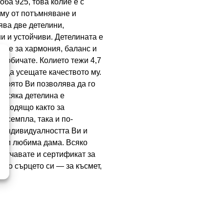
ба 925, това колие е с
 му от потъмняване и
ява две детелини,
и и устойчиви. Детелината е
ние за хармония, баланс и
и обичате. Колието тежи 4,7
а да усещате качеството му.
, която Ви позволява да го
 Всяка детелина е
одходящо както за
о семпла, така и по-
 индивидуалността Ви и
 към любима дама. Всяко
олучавате и сертификат за
 до сърцето си — за късмет,