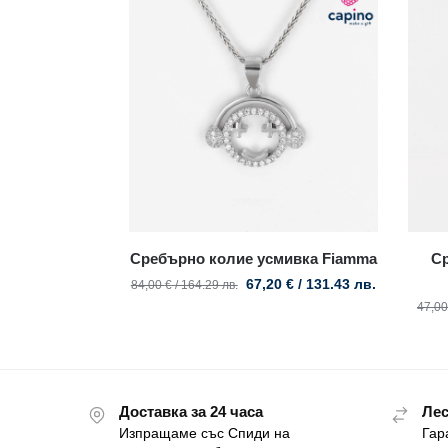
Сребърно колие усмивка Fiamma
С
67,20
€
/ 131.43 лв.
84,00
€
/ 164.29 лв.
47,0
Доставка за 24 часа
Лес
Изпращаме със Спиди на
Гар