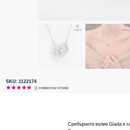
SKU: 1122174
(
1
клиентски отзив)
Сребърното колие Giada е си