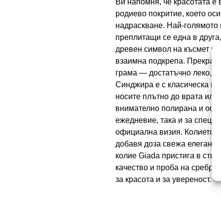
Ви напомня, че красотата е 
родиево покритие, което ос
надраскване. Най-голямото 
преплитащи се една в друга
древен символ на късмет и 
взаимна подкрепа. Прекрасно
грама — достатъчно леко, за
Синджира е с класическа пле
носите плътно до врата или
внимателно полирана и офор
ежедневие, така и за специа
официална визия. Колието G
добавя доза свежа елегантн
колие Giada пристига в сти
качество и проба на среброт
за красота и за увереност.