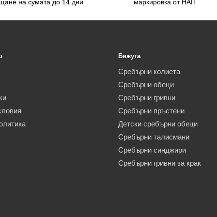
щане на сумата до 14 дни
маркировка от НАП
o
Бижута
Сребърни колиета
Сребърни обеци
ки
Сребърни гривни
словия
Сребърни пръстени
олитика
Детски сребърни обеци
Сребърни талисмани
Сребърни синджири
Сребърни гривни за крак