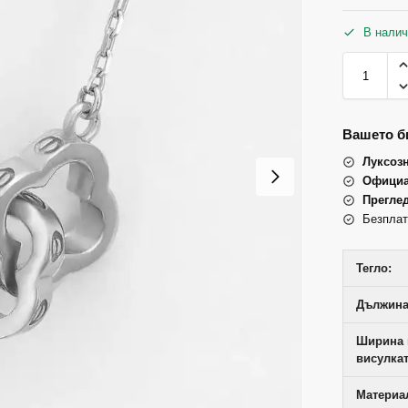
В налич
Вашето би
Луксоз
Официа
Прегле
Безплат
Тегло:
Дължина
Ширина 
висулкат
Материал