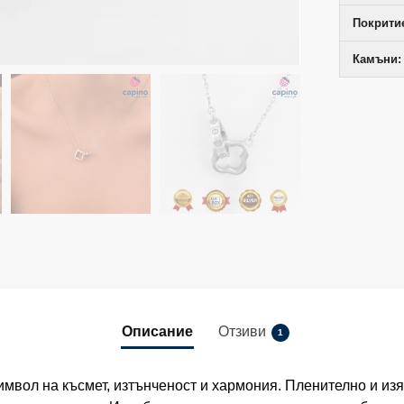
Покрити
Камъни:
Описание
Отзиви
1
мвол на късмет, изтънченост и хармония. Пленително и изя