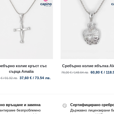
ребърно колие кръст със
Сребърно колие ябълка Al
сърца Amalia
60,80
€
/ 118.
76,00
€
/ 148.64 лв.
37,60
€
/ 73.54 лв.
0
€
/ 91.92 лв.
но връщане и замяна
Сертифицирано сребро
антираме безпроблемно
Държавно лицензирани б