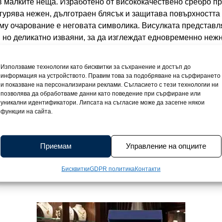
в малките неща. Изработено от висококачествено сребро про
игурява нежен, дълготраен блясък и защитава повърхността
му очарование е неговата символика. Висулката представл
, но деликатно изваяни, за да изглеждат едновременно нежн
благоденствие. Двойната детелина носи още по-силно посла
 бижу за Вас или за подарък на близка жена, която цените 
Използваме технологии като бисквитки за съхранение и достъп до
 да го носите удобно всеки ден, но и достатъчно стабилно, з
информация на устройството. Правим това за подобряване на сърфирането
тка, нежна и стилна, с регулируема дължина от 40 до 45 см
и показване на персонализирани реклами. Съгласието с тези технологии ни
позволява да обработваме данни като поведение при сърфиране или
 малко по-свободно, според облеклото или настроението Ви.
уникални идентификатори. Липсата на съгласие може да засегне някои
мена с фини линии и извивки. Това прави колието Giada п
функции на сайта.
лни поводи. Една малка искрица блясък, която допълва какт
iada е универсално и винаги актуално — нежно подчертава
ост. Перфектно е като подарък или просто като малък жест
Приемам
Управление на опциите
лна подаръчна кутийка за да съхрани бижуто дълго време. П
о, защото всеки детайл е важен. Носете колието Giada близо
Бисквитки
GDPR политика
Контакти