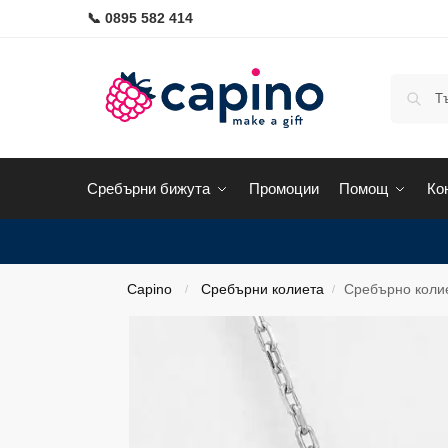
📞 0895 582 414
Сребърни бижута
Промоции
Помощ
Ко
Capino
Сребърни колиета
Сребърно колие
/
/