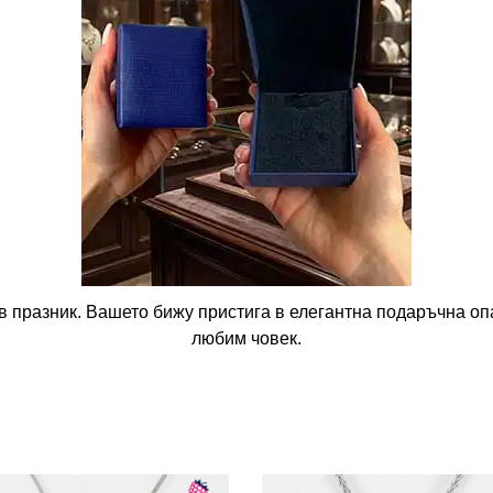
в празник. Вашето бижу пристига в елегантна подаръчна опа
любим човек.