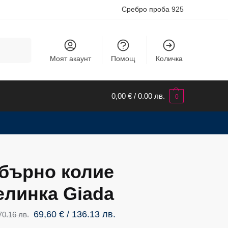
Сребро проба 925
Търсене
Моят акаунт
Помощ
Количка
0,00
€
/ 0.00 лв.
0
бърно колие
елинка Giada
69,60
€
/ 136.13 лв.
70.16 лв.