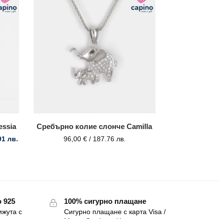
essia
Сребърно колие слонче Camilla
91 лв.
96,00
€
/ 187.76 лв.
 925
100% сигурно плащане
ижута с
Сигурно плащане с карта Visa /