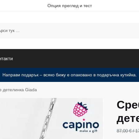
Опция преглед и тест
нтакти
Направи подарък – всяко бижу е опаковано в подаръчна кутийка.
 детелинка Giada
Сре
дет
87,00
€
/ 1