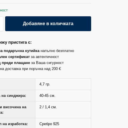
ност
Добавяне в количката
жу пристига с:
на подаръчна кутийка
напълно безплатно
лен сертификат
за автентичност
д преди плащане
за Ваша сигурност
на доставка при поръчка над 200 €
4,7 гр.
 на синджира:
40-45 см.
и височина на
2 / 1,4 см.
а:
 на изработка:
Сребро 925