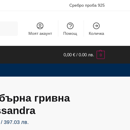
Сребро проба 925
Търсене
Моят акаунт
Помощ
Количка
0,00
€
/ 0.00 лв.
0
бърна гривна
ssandra
/ 397.03 лв.