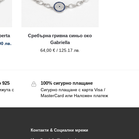
erta
Сребърна гривна синьо око
Gabriella
00 лв.
64,00
€
/ 125.17 лв.
 925
100% сигурно плащане
ижута с
Сигурно плащане с карта Visa /
MasterCard или Наложен платеж
Контакти & Социални мрежи