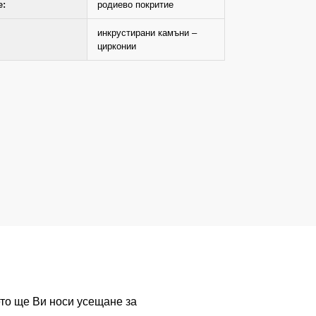
е:
родиево покритие
инкрустирани камъни –
цирконии
ето ще Ви носи усещане за