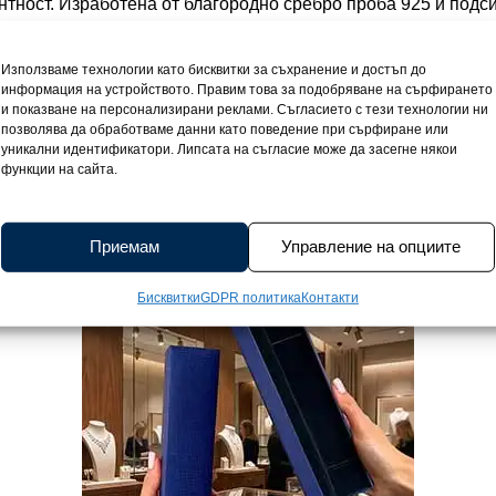
нтност. Изработена от благородно сребро проба 925 и подси
и остава устойчива на времето, като запазва първоначална
но изваяна и богато инкрустирана с големи кръгли циркони
Използваме технологии като бисквитки за съхранение и достъп до
чета, които са като хиляди малки огледала и превръщат вс
информация на устройството. Правим това за подобряване на сърфирането
т 11,8 грама придава приятно усещане за стабилност, а рег
и показване на персонализирани реклами. Съгласието с тези технологии ни
позволява да обработваме данни като поведение при сърфиране или
а прилепне съвършено към китката, като подчертае нейната
уникални идентификатори. Липсата на съгласие може да засегне някои
соар, а израз на стил и внимание. Всеки неин детайл е създ
функции на сайта.
сяка визия. Гривната пристига от Capino.bg в елегантна по
в специален жест, и е придружена от официален сертификат
гаранция за изискан произход и трайна стойност.
Приемам
Управление на опциите
Бисквитки
GDPR политика
Контакти