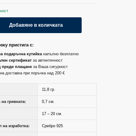
ност
Добавяне в количката
жу пристига с:
на подаръчна кутийка
напълно безплатно
лен сертификат
за автентичност
д преди плащане
за Ваша сигурност
на доставка при поръчка над 200 €
11,8 гр.
на гривната:
0,7 см.
17 – 20 см.
 на изработка:
Сребро 925