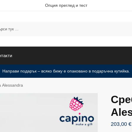
Опция преглед и тест
нтакти
Направи подарък – всяко бижу е опаковано в подаръчна кутийка.
 Alessandra
Сре
Ale
203,00
€