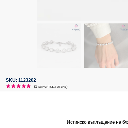
SKU: 1123202
(
1
клиентски отзив)
Истинско въплъщение на бля