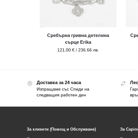
Сребърна гривна детелина
Ср
сърце Erika
121,00
€
/ 236.66 лв.
Доставка за 24 часа
Лес
Изпращаме със Спиди на
Гар
следващия работен ден
връ
За клиенти (Помощ и Обслужване)
За Capin