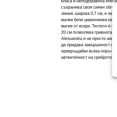
класа и неподправена елега
съхранява своя сияен облик 
линия, широка 0,7 см, е неж
малки бели циркониеви камъ
магия от искри. Теглото ѝ о
20 см позволява гривната д
Alessandra е не просто аксе
да придава завършеност на в
превръщайки всяка поръчка 
автентичност на среброто – 