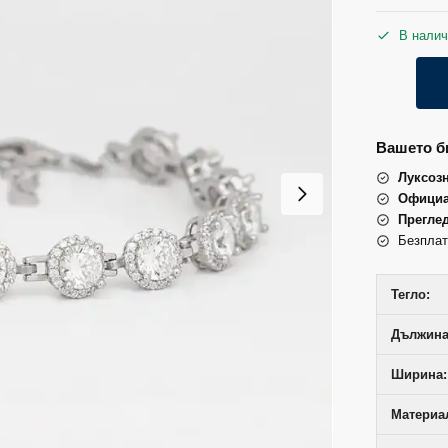
В налич
Вашето би
Луксоз
Официа
Прегле
Безплат
Тегло:
Дължина 
Ширина:
Материал