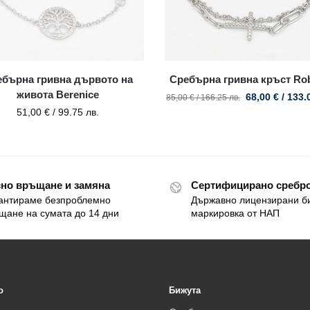
ебърна гривна дървото на
Сребърна гривна кръст Rob
живота Berenice
68,00
€
/ 133.
85,00
€
/ 166.25 лв.
51,00
€
/ 99.75 лв.
но връщане и замяна
Сертифицирано сребро
антираме безпроблемно
Държавно лицензирани б
щане на сумата до 14 дни
маркировка от НАП
o
Бижута