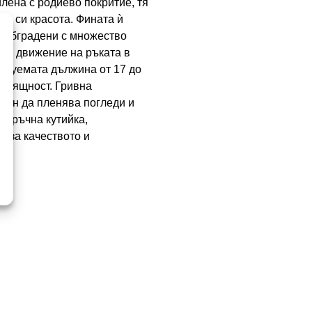
лена с родиево покритие, тя
та си красота. Фината ѝ
и, обградени с множество
яко движение на ръката в
улируемата дължина от 17 до
 изящност. Гривна
аден да пленява погледи и
даръчна кутийка,
 за качеството и